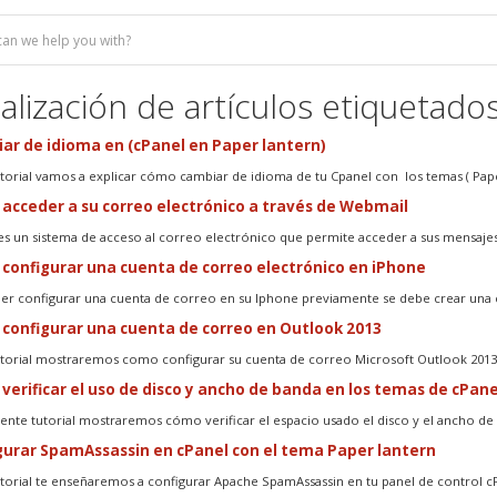
alización de artículos etiquetados
r de idioma en (cPanel en Paper lantern)
utorial vamos a explicar cómo cambiar de idioma de tu Cpanel con los temas ( Pape
cceder a su correo electrónico a través de Webmail
s un sistema de acceso al correo electrónico que permite acceder a sus mensajes
onfigurar una cuenta de correo electrónico en iPhone
er configurar una cuenta de correo en su Iphone previamente se debe crear una c
onfigurar una cuenta de correo en Outlook 2013
utorial mostraremos como configurar su cuenta de correo Microsoft Outlook 2013.
erificar el uso de disco y ancho de banda en los temas de cPane
uiente tutorial mostraremos cómo verificar el espacio usado el disco y el ancho de 
urar SpamAssassin en cPanel con el tema Paper lantern
utorial te enseñaremos a configurar Apache SpamAssassin en tu panel de control cP