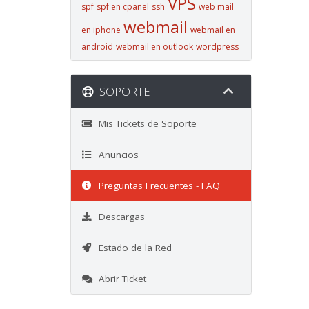
VPS
spf
spf en cpanel
ssh
web mail
webmail
en iphone
webmail en
android
webmail en outlook
wordpress
SOPORTE
Mis Tickets de Soporte
Anuncios
Preguntas Frecuentes - FAQ
Descargas
Estado de la Red
Abrir Ticket