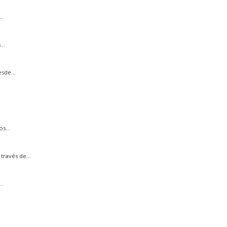
.
..
sde...
s...
ravés de...
..