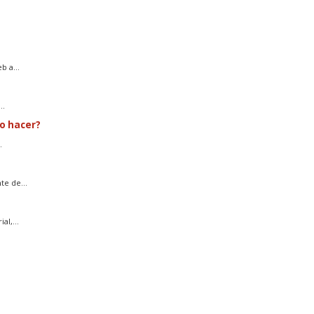
 a...
..
o hacer?
.
e de...
l,...