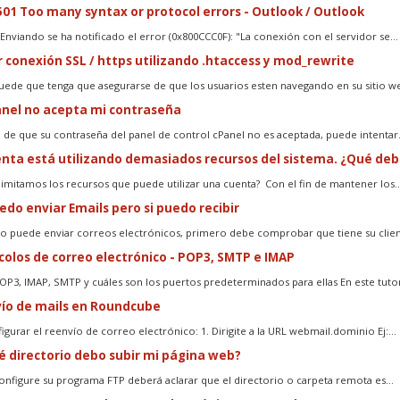
501 Too many syntax or protocol errors - Outlook / Outlook
:Enviando se ha notificado el error (0x800CCC0F): "La conexión con el servidor se...
 conexión SSL / https utilizando .htaccess y mod_rewrite
uede que tenga que asegurarse de que los usuarios esten navegando en su sitio web
nel no acepta mi contraseña
o de que su contraseña del panel de control cPanel no es aceptada, puede intentar.
nta está utilizando demasiados recursos del sistema. ¿Qué deb
limitamos los recursos que puede utilizar una cuenta? Con el fin de mantener los..
do enviar Emails pero si puedo recibir
no puede enviar correos electrónicos, primero debe comprobar que tiene su client
olos de correo electrónico - POP3, SMTP e IMAP
OP3, IMAP, SMTP y cuáles son los puertos predeterminados para ellas En este tutoria
ío de mails en Roundcube
gurar el reenvío de correo electrónico: 1. Dirigite a la URL webmail.dominio Ej:...
é directorio debo subir mi página web?
nfigure su programa FTP deberá aclarar que el directorio o carpeta remota es...