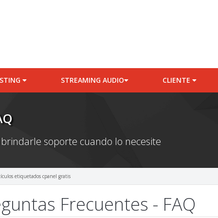
STING
STREAMING AUDIO
CLIENTE
AQ
 brindarle soporte cuando lo necesite
tículos etiquetados cpanel gratis
guntas Frecuentes - FAQ