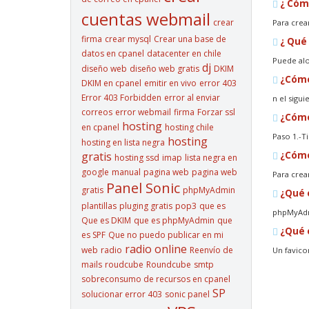
¿ Cómo
cuentas webmail
crear
Para crea
firma
crear mysql
Crear una base de
¿ Qué 
datos en cpanel
datacenter en chile
Puede alo
dj
diseño web
diseño web gratis
DKIM
¿Cómo 
DKIM en cpanel
emitir en vivo
error 403
Error 403 Forbidden
error al enviar
n el sigu
correos
error webmail
firma
Forzar ssl
¿Cómo 
hosting
en cpanel
hosting chile
Paso 1.-Ti
hosting
hosting en lista negra
gratis
¿Cómo
hosting ssd
imap
lista negra en
google
manual
pagina web
pagina web
Para crea
Panel Sonic
gratis
phpMyAdmin
¿Qué 
plantillas
pluging gratis
pop3
que es
phpMyAdmi
Que es DKIM
que es phpMyAdmin
que
¿Qué e
es SPF
Que no puedo publicar en mi
radio online
web
radio
Reenvío de
Un favico
mails
roudcube
Roundcube
smtp
sobreconsumo de recursos en cpanel
SP
solucionar error 403
sonic panel