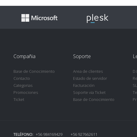
Compañia
Soporte
L
Base de Conocimiento
Area de clientes
D.
Contacto
Estado de servidor
Re
Categorias
Facturación
SL
Promociones
Soporte via Ticket
Te
Ticket
Base de Conocimiento
Pr
TELÉFONO:
+56 984169429 +56 927662611