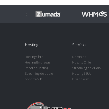
‹
Hosting
Servicios
Hosting Chile
Dominios
Hosting Empresas
Hosting Chile
Reseller Hosting
Streaming de Audio
Streaming de audio
Hosting EEUU
Soporte VIP
Diseño web