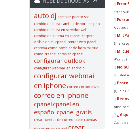
NUBE DE ETIQUETAS
Error 
Error 501
auto dj
cambiar puerto ssh
Forzar
cambio de hora
cambio de hora en php
A veces p
cambio de hora en servidor web
Mi cPa
cambio de idioma en cpanel
carpeta
visible de mi cpanel
centos web panel
En el cas
centova
como cambiar de hora mi sitio
Mi cue
como crear cuentas en cpanel
configurar outlook
¿Por qué 
No pue
configurar webmail en android
configurar webmail
Si usted 
Protoc
en iphone
correo corporativo
¿Qué es P
correo en iphone
Reenv
cpanel
cpanel en
ómo confi
español
cpanel gratis
¿ A qu
crear cuentas de correo
crear cuentas
Cuando co
crear
de correo en cpanel