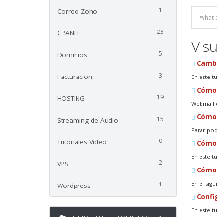
1
Correo Zoho
23
CPANEL
Visu
5
Dominios
Cambia
3
Facturacion
En este t
Cómo a
19
HOSTING
Webmail e
Cómo c
15
Streaming de Audio
Parar pod
0
Tutoriales Video
Cómo c
En este t
2
VPS
Cómo v
En el sig
1
Wordpress
Config
En este t