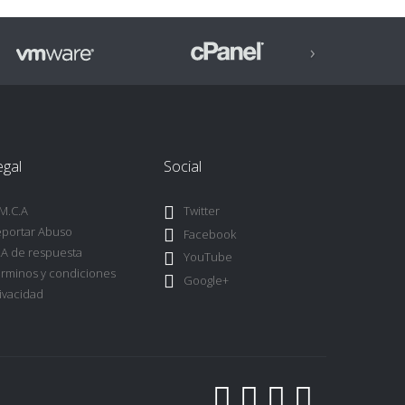
›
egal
Social
M.C.A
Twitter
portar Abuso
Facebook
A de respuesta
YouTube
rminos y condiciones
Google+
ivacidad