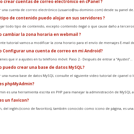
 crear cuentas de correo electrónico en cPanel ?
r una cuenta de correo electrónico (usuario@su-dominio.com) desde su panel de..
tipo de contenido puedo alojar en sus servidores ?
jar todo tipo de contenido, excepto contenido ilegal o que cause daño a terceros.
cambiar la zona horaria en webmail ?
iente tutorial vamos a modificar la zona horario para el envío de mensajes E-mail de
Configurar una cuenta de correo en mi Android?
enes que ir a ajustes en tu teléfono móvil. Paso 2.- Después de entrar a “Ajustes”...
 puedo crear una base de datos MySQL?
r una nueva base de datos MySQL consulte el siguiente video tutorial de cpanel o lo
es phpMyAdmin?
n es una herramienta escrita en PHP para manejar la administración de MySQL a t
s un favicon?
n, del inglés (icono de favoritos), también conocido como icono de página, es una.