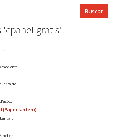
 'cpanel gratis'
r...
 mediante...
uenta de...
Pasó...
l (Paper lantern)
banda...
anel en...