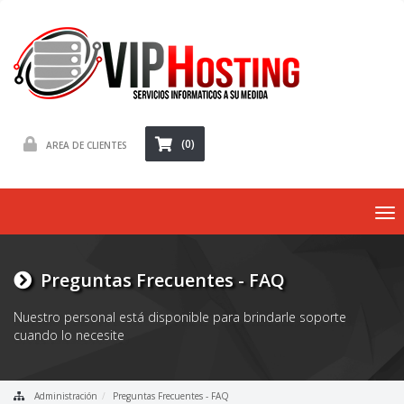
(0)
AREA DE CLIENTES
To
nav
Preguntas Frecuentes - FAQ
Nuestro personal está disponible para brindarle soporte
cuando lo necesite
Administración
Preguntas Frecuentes - FAQ