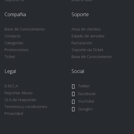
Compañia
Soporte
Base de Conocimiento
Area de clientes
Contacto
Estado de servidor
Categorias
Facturación
Promociones
Soporte via Ticket
Ticket
Base de Conocimiento
Legal
Social
D.M.C.A
Twitter
Reportar Abuso
Facebook
SLA de respuesta
YouTube
Terminos y condiciones
Google+
Privacidad