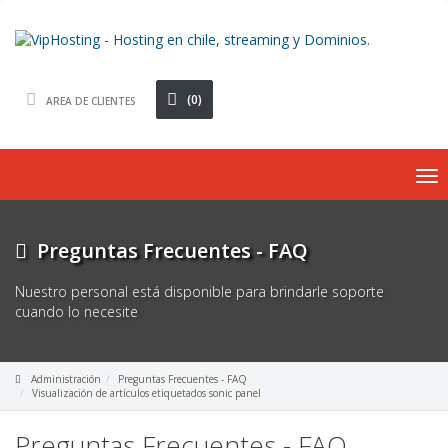
(0)
AREA DE CLIENTES
To
nav
Preguntas Frecuentes - FAQ
Nuestro personal está disponible para brindarle soporte
cuando lo necesite
Administración
Preguntas Frecuentes - FAQ
Visualización de artículos etiquetados sonic panel
Preguntas Frecuentes - FAQ