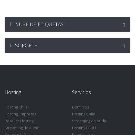
NUBE DE ETIQUETAS
SOPORTE
Hosting
Servicios
Hosting Chile
Dominios
Hosting Empresas
Hosting Chile
Reseller Hosting
Streaming de Audio
Streaming de audio
Hosting EEUU
Soporte VIP
Diseño web